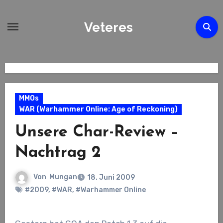
Zum
Inhalt
Veteres
springen
MMOs
WAR (Warhammer Online: Age of Reckoning)
Unsere Char-Review –
Nachtrag 2
Von
Mungan
18. Juni 2009
#2009
,
#WAR
,
#Warhammer Online