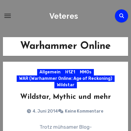
Zum
Inhalt
Veteres
springen
Warhammer Online
Allgemein
H1Z1
MMOs
WAR (Warhammer Online: Age of Reckoning)
Wildstar
Wildstar, Mythic und mehr
4. Juni 2014
Keine Kommentare
Trotz mühsamer Blog-