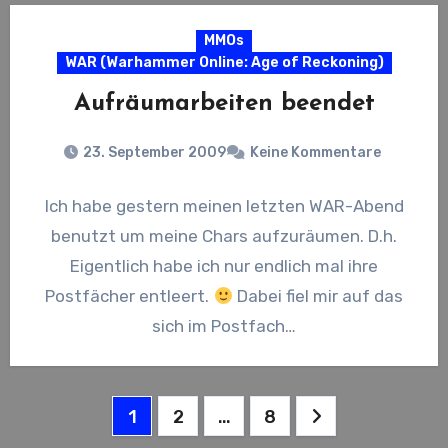
MMOs
WAR (Warhammer Online: Age of Reckoning)
Aufräumarbeiten beendet
23. September 2009
Keine Kommentare
Ich habe gestern meinen letzten WAR-Abend
benutzt um meine Chars aufzuräumen. D.h.
Eigentlich habe ich nur endlich mal ihre
Postfächer entleert.
Dabei fiel mir auf das
sich im Postfach…
Seitennummerierung
1
2
…
8