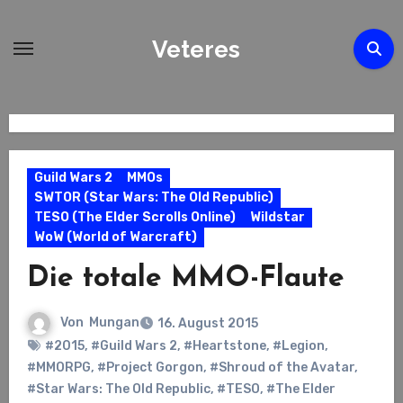
Zum
Inhalt
Veteres
springen
Guild Wars 2
MMOs
SWTOR (Star Wars: The Old Republic)
TESO (The Elder Scrolls Online)
Wildstar
WoW (World of Warcraft)
Die totale MMO-Flaute
Von
Mungan
16. August 2015
#2015
,
#Guild Wars 2
,
#Heartstone
,
#Legion
,
#MMORPG
,
#Project Gorgon
,
#Shroud of the Avatar
,
#Star Wars: The Old Republic
,
#TESO
,
#The Elder