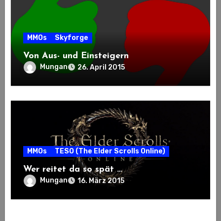
MMOs
Skyforge
Von Aus- und Einsteigern
Mungan
26. April 2015
MMOs
TESO (The Elder Scrolls Online)
Wer reitet da so spät …
Mungan
16. März 2015