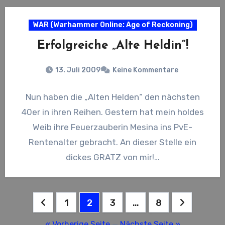
WAR (Warhammer Online: Age of Reckoning)
Erfolgreiche „Alte Heldin“!
13. Juli 2009
Keine Kommentare
Nun haben die „Alten Helden“ den nächsten
40er in ihren Reihen. Gestern hat mein holdes
Weib ihre Feuerzauberin Mesina ins PvE-
Rentenalter gebracht. An dieser Stelle ein
dickes GRATZ von mir!…
Seitennummerierung
1
2
3
…
8
der
« Vorherige Seite
—
Nächste Seite »