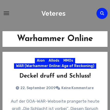
Zum
Inhalt
Veteres
springen
Warhammer Online
Aion
Allods
MMOs
WAR (Warhammer Online: Age of Reckoning)
Deckel druff und Schluss!
22. September 2009
Keine Kommentare
Auf der GOA-WAR-Webseite prangerte heute
groß „Die Schlacht ist vorbei“. Diesen Spruch