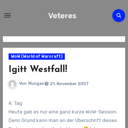
Zum
Inhalt
Veteres
springen
WoW (World of Warcraft)
Igitt Westfall!
Von
Mungan
21. November 2007
4. Tag
Heute gab es nur eine ganz kurze WoW-Session.
Denn Grund kann man an der Überschrift dieses