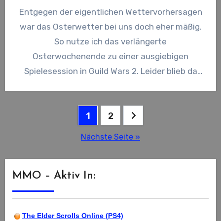
Entgegen der eigentlichen Wettervorhersagen
war das Osterwetter bei uns doch eher mäßig.
So nutze ich das verlängerte
Osterwochenende zu einer ausgiebigen
Spielesession in Guild Wars 2. Leider blieb da
natürlich…
Seitennummerierung
1
2
der
Nächste Seite »
Beiträge
MMO – Aktiv In:
The Elder Scrolls Online (PS4)