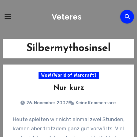
Zum
Inhalt
Veteres
springen
Silbermythosinsel
WoW (World of Warcraft)
Nur kurz
26. November 2007
Keine Kommentare
Heute spielten wir nicht einmal zwei Stunden,
kamen aber trotzdem ganz gut vorwärts. Viel