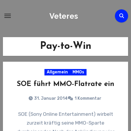
Zum
Inhalt
Veteres
springen
Pay-to-Win
Allgemein
MMOs
SOE führt MMO-Flatrate ein
31. Januar 2014
1 Kommentar
SOE (Sony Online Entertainment) wirbelt
zurzeit kräftig seine MMO-Sparte