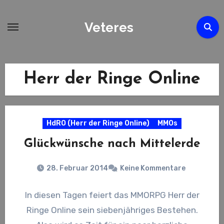
Zum
Inhalt
Veteres
springen
Herr der Ringe Online
HdRO (Herr der Ringe Online)
MMOs
Glückwünsche nach Mittelerde
28. Februar 2014
Keine Kommentare
In diesen Tagen feiert das MMORPG Herr der
Ringe Online sein siebenjähriges Bestehen.