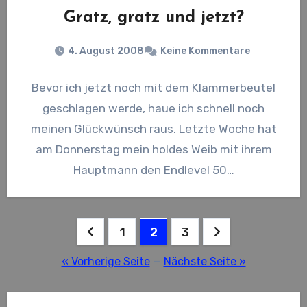
Gratz, gratz und jetzt?
4. August 2008
Keine Kommentare
Bevor ich jetzt noch mit dem Klammerbeutel
geschlagen werde, haue ich schnell noch
meinen Glückwünsch raus. Letzte Woche hat
am Donnerstag mein holdes Weib mit ihrem
Hauptmann den Endlevel 50…
Seitennummerierung
1
2
3
der
« Vorherige Seite
—
Nächste Seite »
Beiträge