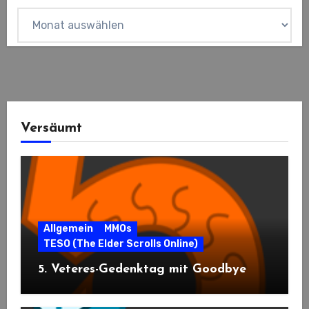
Archiv
Versäumt
Allgemein
MMOs
TESO (The Elder Scrolls Online)
5. Veteres-Gedenktag mit Goodbye