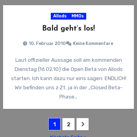
Allods
MMOs
Bald geht’s los!
10. Februar 2010
Keine Kommentare
Laut offizieller Aussage soll am kommenden
Dienstag (16.02.10) die Open Beta von Allods
starten. Ich kann dazu nur eins sagen: ENDLICH!
Wir befinden uns z:Zt. ja in der „Closed Beta-
Phase…
Seitennummerierung
1
2
der