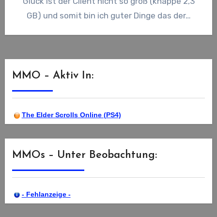
Glück ist der Client nicht so groß (knappe 2,3
GB) und somit bin ich guter Dinge das der…
MMO – Aktiv In:
The Elder Scrolls Online (PS4)
MMOs – Unter Beobachtung:
- Fehlanzeige -