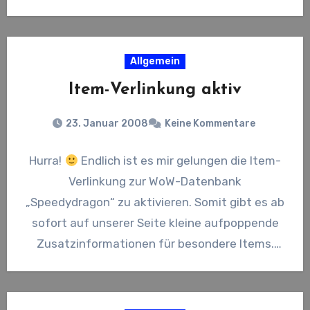
http://lunahexe.wordpress.com/2008/08/13/
massensterben-teil-2/#comments Irgendwie
hat…
Allgemein
Item-Verlinkung aktiv
23. Januar 2008
Keine Kommentare
Hurra!
Endlich ist es mir gelungen die Item-
Verlinkung zur WoW-Datenbank
„Speedydragon“ zu aktivieren. Somit gibt es ab
sofort auf unserer Seite kleine aufpoppende
Zusatzinformationen für besondere Items.
Mein besonderer…